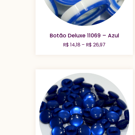
Botão Deluxe 11069 – Azul
Faixa
R$
14,18
–
R$
26,97
de
preço:
R$ 14,18
através
R$ 26,97