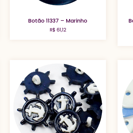
Botão 11337 – Marinho
B
R$
61,12