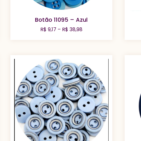
Botão 11095 – Azul
Faixa
R$
9,17
–
R$
38,98
de
preço:
R$ 9,17
através
R$ 38,98