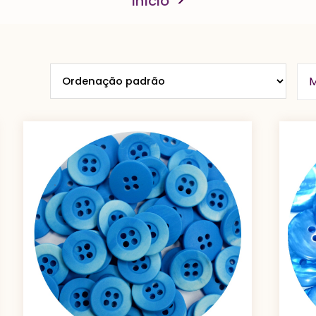
Início
>
M