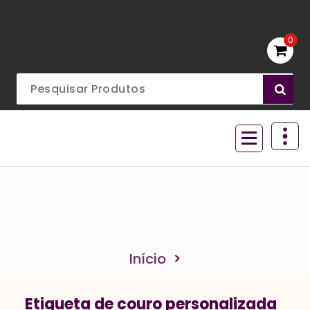
Ir
para
o
0
conteúdo
Acessórios para aviamentos
Início
>
Etiqueta de couro personalizada