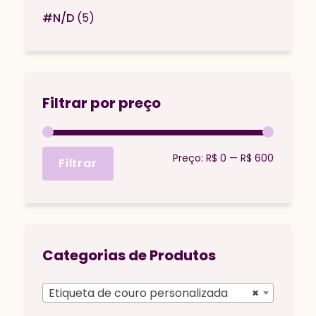
#N/D
(5)
Filtrar por preço
Preço
Preço
Preço:
R$ 0
—
R$ 600
Filtrar
mínimo
máximo
Categorias de Produtos
Etiqueta de couro personalizada
×