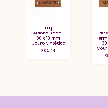
Etq
Personalizada –
Pers
30 x 10 mm
Term
Couro Sintético
30
Cour
R$
0,44
R