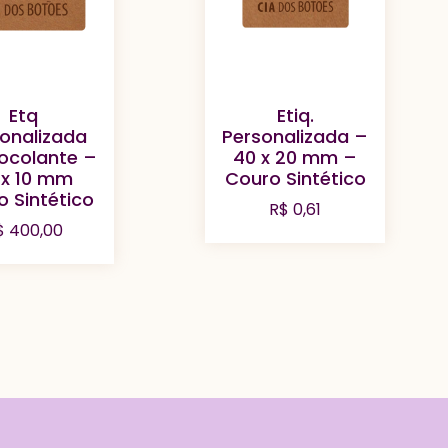
Etq
Etiq.
onalizada
Personalizada –
ocolante –
40 x 20 mm –
 x 10 mm
Couro Sintético
o Sintético
R$
0,61
$
400,00