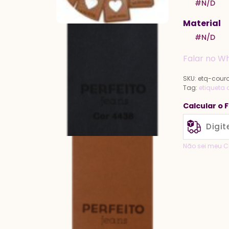
#N/D
Material
#N/D
Falar no W
SKU:
etq-cour
Tag:
etiqueta 
Calcular o 
Não sei meu C