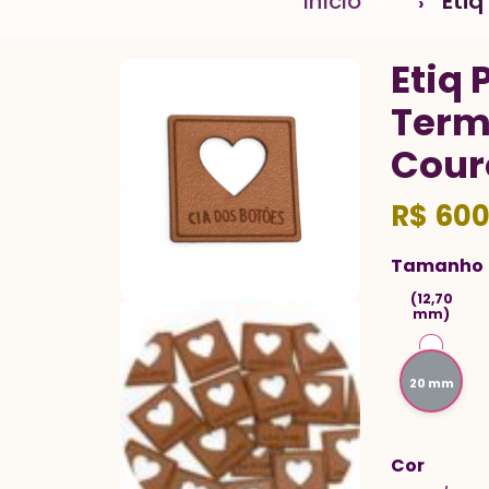
Início
>
Eti
Etiq
Term
Cour
R$
600
Tamanho
(12,70
mm)
20 mm
Cor