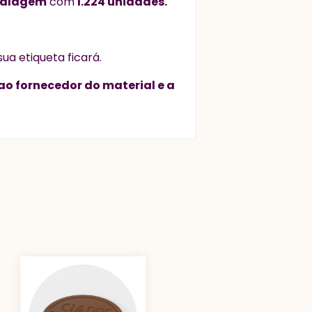
alagem
com
1.224 unidades.
ua etiqueta ficará.
ao fornecedor do material e a