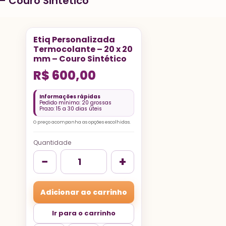
– Couro Sintético
Etiq Personalizada
Termocolante – 20 x 20
mm – Couro Sintético
R$
600,00
Informações rápidas
Pedido mínimo: 20 grossas
Prazo: 15 a 30 dias úteis
O preço acompanha as opções escolhidas.
Quantidade
−
+
Adicionar ao carrinho
Ir para o carrinho