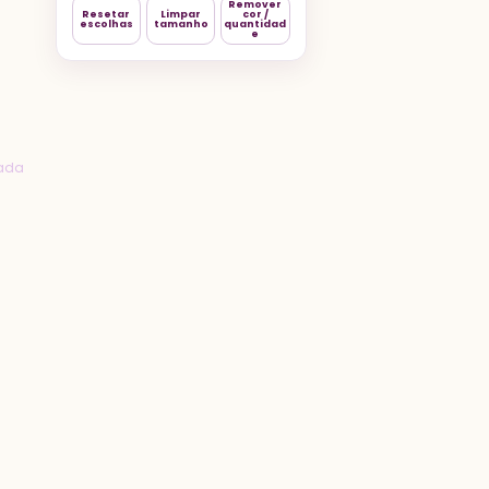
Remover
Resetar
Limpar
cor /
escolhas
tamanho
quantidad
e
zada