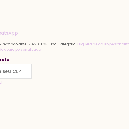
hatsApp
o-termocolante-20x20-1.016 und
Categoria:
Etiqueta de couro personali
de couro personalizada
Frete
EP