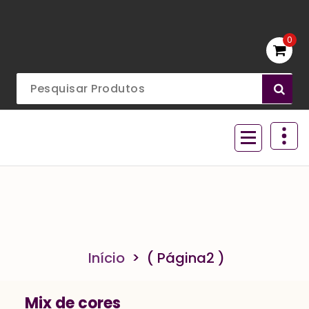
Ir
para
o
0
conteúdo
Acessórios para aviamentos
Início
> ( Página2 )
Mix de cores