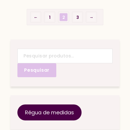
←
→
1
2
3
Pesquisar
por:
Pesquisar
Régua de medidas