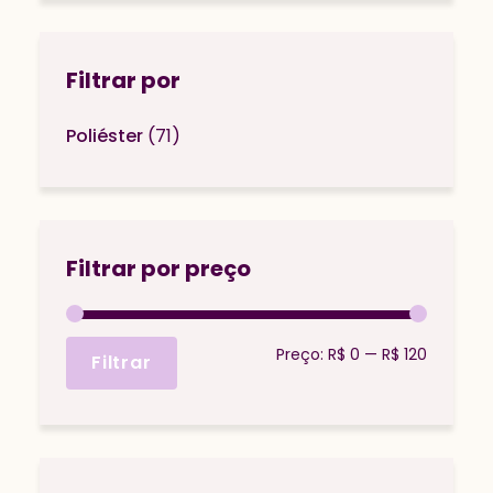
Filtrar por
Poliéster
(71)
Filtrar por preço
Preço
Preço
Preço:
R$ 0
—
R$ 120
Filtrar
mínimo
máximo