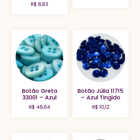
R$
8,83
Botão Greta
Botão Júlia 11715
33001 – Azul
– Azul Tingido
R$
46,64
R$
10,12