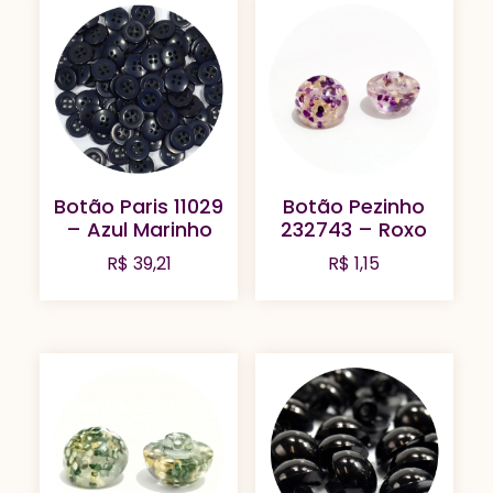
R$ 29,21.
R$ 20,7
Botão Paris 11029
Botão Pezinho
– Azul Marinho
232743 – Roxo
R$
39,21
R$
1,15