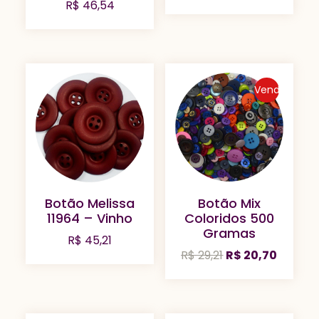
R$
46,54
Venda
Botão Melissa
Botão Mix
11964 – Vinho
Coloridos 500
Gramas
R$
45,21
O
O
R$
29,21
R$
20,70
preço
preço
original
atual
era:
é: