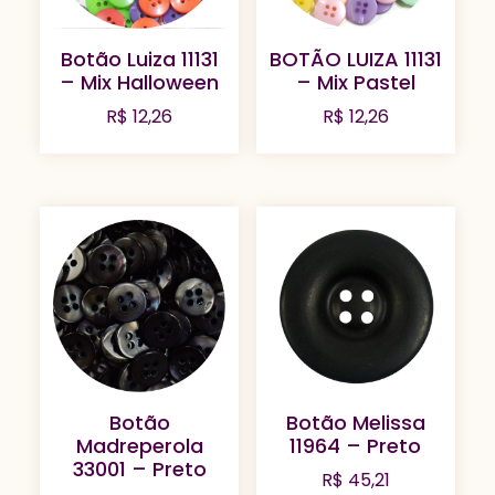
Botão Luiza 11131
BOTÃO LUIZA 11131
– Mix Halloween
– Mix Pastel
R$
12,26
R$
12,26
Botão
Botão Melissa
Madreperola
11964 – Preto
33001 – Preto
R$
45,21