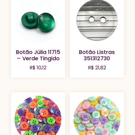
Botão Júlia 11715
Botão Listras
– Verde Tingido
351312730
R$
10,12
R$
21,82