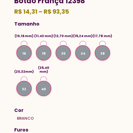
Botão França 12398
Faixa
R$
14,31
–
R$
93,35
de
Tamanho
preço:
R$ 14,31
(10,16 mm)
(11,43 mm)
(12,70 mm)
(15,24 mm)
(17,78 mm)
através
R$ 93,35
16
18
20
24
28
(25,40
(20,32mm)
mm)
32
40
Cor
BRANCO
Furos