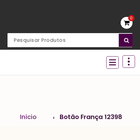
Ir
para
o
0
conteúdo
Acessórios para aviamentos
Início
>
Botão França 12398