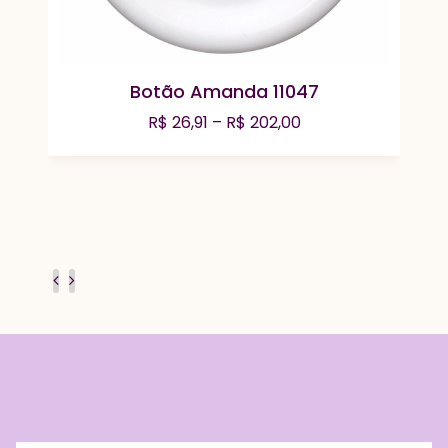
Botão Amanda 11047
Faixa
R$
26,91
–
R$
202,00
de
preço:
R$ 26,91
através
R$ 202,00