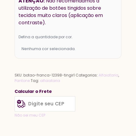
ATENÇÃO:
Não recomendamos a
utilização de botões tingidos sobre
tecidos muito claros (aplicação em
contraste).
Defina a quantidade por cor.
Nenhuma cor selecionada.
SKU:
botao-franca-12398-tingir1
Categorias:
Alfaiataria
,
Pantone
Tag:
alfaiataria
Calcular o Frete
Não sei meu CEP