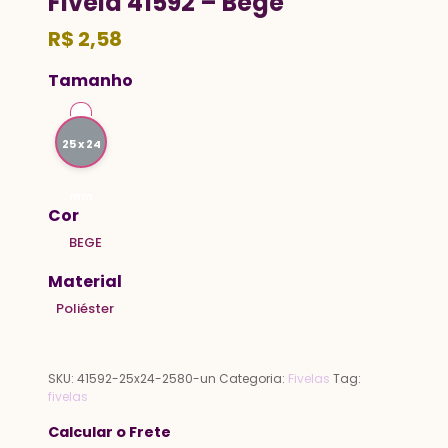
Fivela 41592 – Bege
R$
2,58
Tamanho
25 x 24
mm
Cor
BEGE
Material
Poliéster
SKU:
41592-25x24-2580-un
Categoria:
Fivelas
Tag:
fivelas
Calcular o Frete