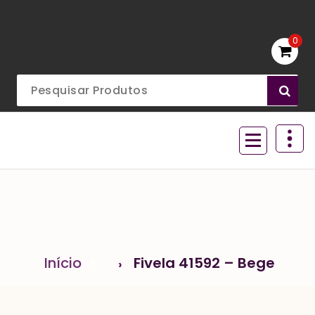
Ir
para
o
0
conteúdo
Acessórios para aviamentos
Início
>
Fivela 41592 – Bege