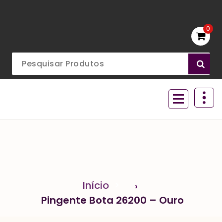
Ir
para
o
0
conteúdo
Acessórios para aviamentos
Início
>
Pingente Bota 26200 – Ouro